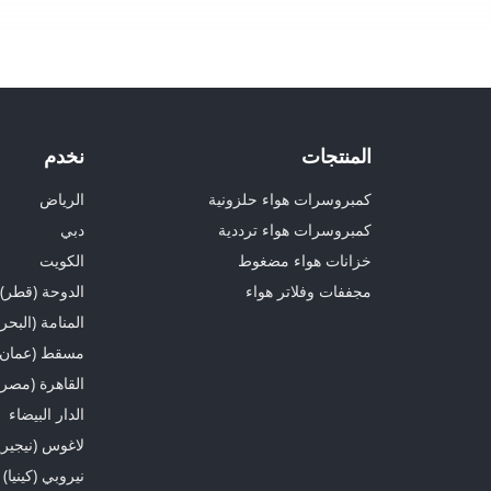
المنتجات
نخدم
كمبروسرات هواء حلزونية
الرياض
كمبروسرات هواء ترددية
دبي
خزانات هواء مضغوط
الكويت
مجففات وفلاتر هواء
الدوحة (قطر)
المنامة (البحر
مسقط (عمان)
القاهرة (مصر)
الدار البيضاء
لاغوس (نيجيريا
نيروبي (كينيا)