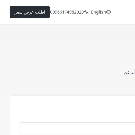
English
00966114982020
اطلب عرض سعر
لدعم