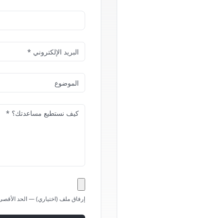
إرفاق ملف (اختياري) — الحد الأقصى 10 ميجاباي