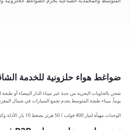
المتوسط والمحمدية الصناعية بحزم الضواغط الحلزونية وال
ضواغط هواء حلزونية للخدمة الشاق
يوماً. ميناء طنجة المتوسط يخدم تجمع السيارات في شمال المغرب
الوحدات مهيأة لتيار 400 فولت / 50 هرتز بضغط 10 بار. الأدلة وكتالوجات قطع الغيار متاحة بالعربية والفرنسية.