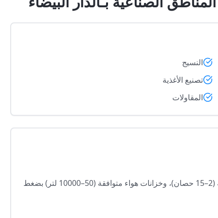
النسيج
تصنيع الأغذية
المقاولات
نورّد ضواغط هواء حلزونية (7.5–100 حصان)، وضواغط ترددية (2–15 حصان)، وخزانات هواء متوافقة (50–10000 لتر) بضغط