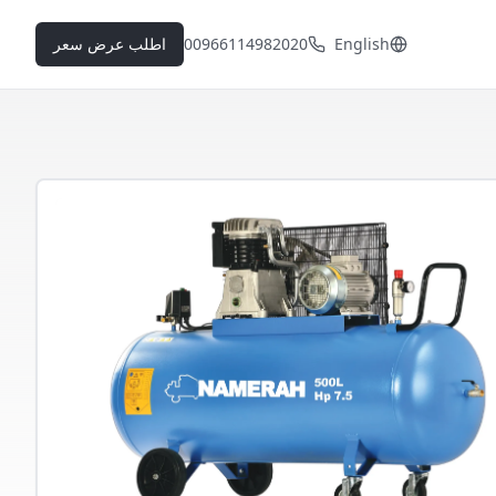
English
00966114982020
اطلب عرض سعر