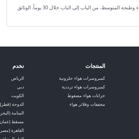
نعم — شحن بالحاويات البحرية من جدة عبر ميناء الدار البيضاء وطنجة المتوسط، من الباب إلى الباب خلال 30 يوماً. الوثائق
المنتجات
نخدم
كمبروسرات هواء حلزونية
الرياض
كمبروسرات هواء ترددية
دبي
خزانات هواء مضغوط
الكويت
مجففات وفلاتر هواء
الدوحة (قطر)
المنامة (البحر
مسقط (عمان)
القاهرة (مصر)
الدار البيضاء