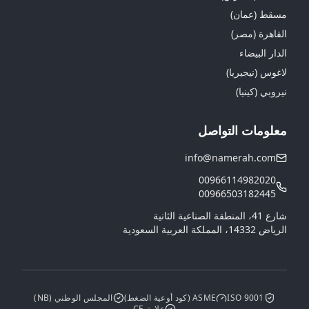
مسقط (عمان)
القاهرة (مصر)
الدار البيضاء
لاغوس (نيجيريا)
نيروبي (كينيا)
معلومات التواصل
info@namerah.com
00966114982020
00966503182445
شارع 41، المنطقة الصناعية الثانية
الرياض 14332، المملكة العربية السعودية
ISO 9001
ASME (كود أوعية الضغط)
المجلس الوطني (NB)
علامة CE