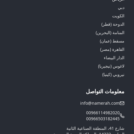
دبي
الكويت
الدوحة (قطر)
المنامة (البحرين)
مسقط (عمان)
القاهرة (مصر)
الدار البيضاء
لاغوس (نيجيريا)
نيروبي (كينيا)
معلومات التواصل
info@namerah.com
00966114982020
00966503182445
شارع 41، المنطقة الصناعية الثانية