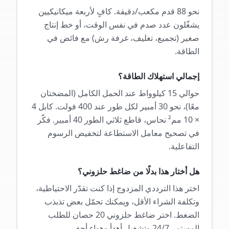
نحو 88 قدم مكعب/دقيقة. كافٍ لأربعة ميكانيكيين
يشغّلون عدد صدم في نفس الوقت، أو خط إنتاج
صغير (تجميع، تغليف، غرفة رش) مع فائض في
الطاقة.
إجمالي استهلاك الطاقة؟
حوالي 15 كيلوواط عند الحمل الكامل (المضختان
معًا)، نحو 30 أمبير لكل طور عند 400 فولت. كابل 4
× 10 مم² نحاس، قاطع ثلاثي الطور 40 أمبير. فكّر
في تصحيح معامل الاستطاعة لتخفيض الرسوم
التفاعلية.
هل أختار هذا بدلًا من ضاغط حلزوني؟
اختر هذا الترددي المزدوج إذا كنت تقدّر الاحتياطية،
وتكلفة الشراء الأقل، ويمكنك تحمّل بعض تذبذب
الضغط. اختر ضاغط حلزوني 20 حصان للطلب
المستمر 24/7 وتشغيل أهدأ وهواء أجف.