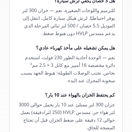
هل 3 حصان يكفي لرش سيارة؟
للترميم واللوحات الصغيرة، نعم — خزان 300 لتر
يوفر احتياطيًا. لرش هيكل سيارة كامل، انتقل إلى
الموديل 5.5 حصان / 500 لتر ثنائي المرحلة الذي
يدعم مسدس HVLP دون هبوط ضغط.
هل يمكن تشغيله على مأخذ كهرباء عادي؟
نعم — الوحدة أحادية الطور 230 فولت. استخدم
دائرة مخصصة 16 أمبير مع كابل 3 × 2.5 مم²
نحاس. تجنب الوصلات الطويلة؛ هبوط الجهد يسبب
سخونة المحرك عند البدء.
كم يحتفظ الخزان بالهواء عند 10 بار؟
خزان 300 لتر ممتلئ عند 10 بار يحمل حوالي 3000
لتر هواء حر. مسدس HVLP (250 لتر/دقيقة) يعمل
حوالي 12 دقيقة على ضغط الخزان قبل أن تحتاج
المضخة للحاق.