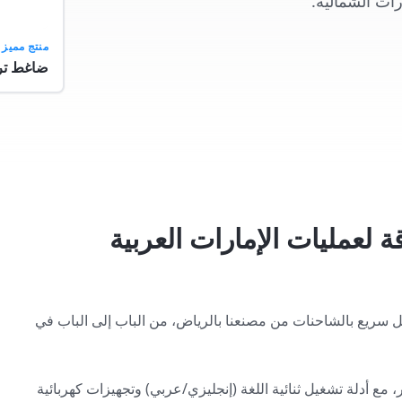
رات الشمالية.
منتج مميز
ضاغط ترددي 7.5 حصا
 لعمليات الإمارات العربية
 سريع بالشاحنات من مصنعنا بالرياض، من الباب إلى الباب في
ات مهيأة مسبقاً لتيار الإمارات 50 هرتز وضغط تشغيل 10 بار، مع أدلة تشغيل ثنائية اللغة (إنجليزي/عربي) وتجهيزات كهربائية