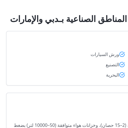
ورش السيارات
التصنيع
البحرية
نورّد ضواغط هواء حلزونية (7.5–100 حصان)، وضواغط ترددية (2–15 حصان)، وخزانات هواء متوافقة (50–10000 لتر) بضغط